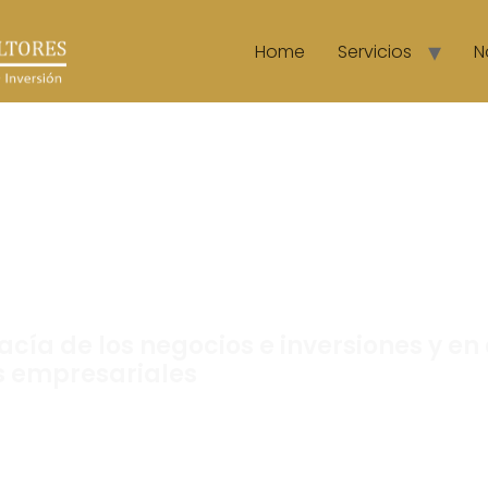
Home
Servicios
N
a legal de crisis
acía de los negocios e
acía de los negocios e inversiones y en 
as empresariales