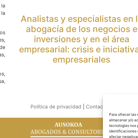
 la
 la
Analistas y especialistas en 
abogacía de los negocios e
os
inversiones y en el área
es,
 de
empresarial: crisis e iniciativ
as,
empresariales
s,
sa,
Política de privacidad
|
Contacto
Para ofrecer las
almacenar y/o ac
tecnologías nos 
identificaciones 
afectar negativa